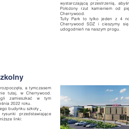
wystarczającą przestrzenią, abyś
Położony rzut kamieniem od pi
Cherrywood.
Tully Park to tylko jeden z 4
Cherrywood SDZ i cieszymy się
udogodnień na naszym progu.
zkolny
e rozpoczęła, a tymczasem
ie tutaj, w Cherrywood.
gli zamieszkać w tym
śnia 2022 roku.
wego budynku szkoły
.
rysunki przedstawiające
iższe linki: