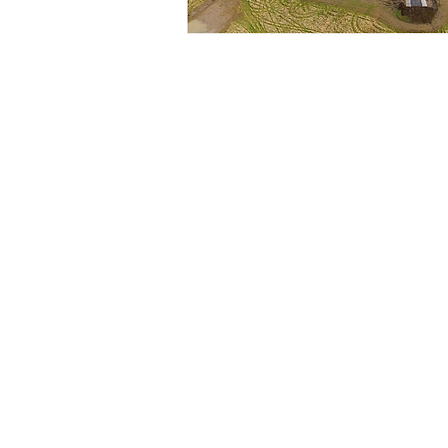
© 2021 Cherrywood Szkoła
narodowa Wspólnej Edukacji.
stworzone przez
@STHABANKS