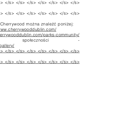
s> </s> </s> </s> </s> </s> </s> </s>
s> </s> </s> </s> </s> </s> </s> </s>
u Cherrywood można znaleźć poniżej:
/www.cherrywooddublin.com/
herrywooddublin.com/parks-community/
ia społeczności -
allery/
s> </s> </s> </s> </s> </s> </s> </s>
s> </s> </s> </s> </s> </s> </s> </s>
Adres
Tully Park, Cherrywood
Dublin 18, Co. Dublin
D18 Y48H