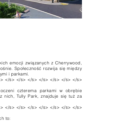
ich emocji związanych z Cherrywood,
ośnie. Społeczność rozwija się między
ymi i parkami.
s> </s> </s> </s> </s> </s> </s> </s>
toczeni czterema parkami w obrębie
nich, Tully Park, znajduje się tuż za
s> </s> </s> </s> </s> </s> </s> </s>
ch to: