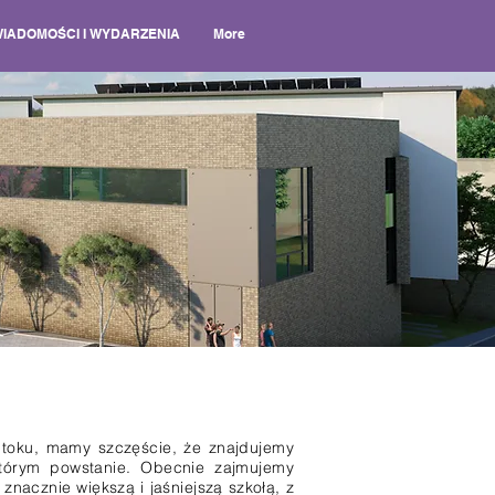
IADOMOŚCI I WYDARZENIA
More
 toku, mamy szczęście, że znajdujemy
tórym powstanie. Obecnie zajmujemy
 znacznie większą i jaśniejszą szkołą, z