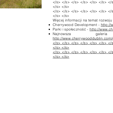
</s> </s> </s> </s> </s> </s> </
</s> </s>
</s> </s> </s> </s> </s> </s> </
</s> </s>
Więcej informacji na temat rozwoj
Cherrywood Development -
http:/
Parki i społeczność -
http://www.c
Najnowsza galer
http://www.cherrywooddublin.com/g
</s> </s> </s> </s> </s> </s> </
</s> </s>
</s> </s> </s> </s> </s> </s> </
</s> </s>
Skontaktuj się z nami
Tel: (01) 524 0131
E-mail:
officecherrywoodetns@gmail.co
m
School Roll Number: 20535E